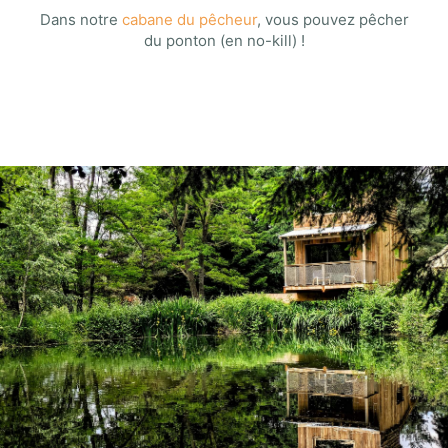
Dans notre
cabane du pêcheur
, vous pouvez pêcher
du ponton (en no-kill) !