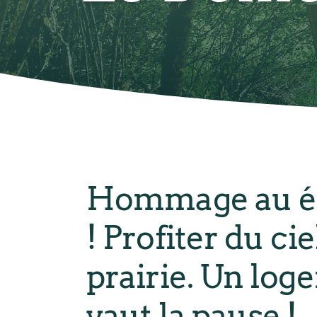
Hommage au éto
! Profiter du ci
prairie. Un log
vaut la pause !