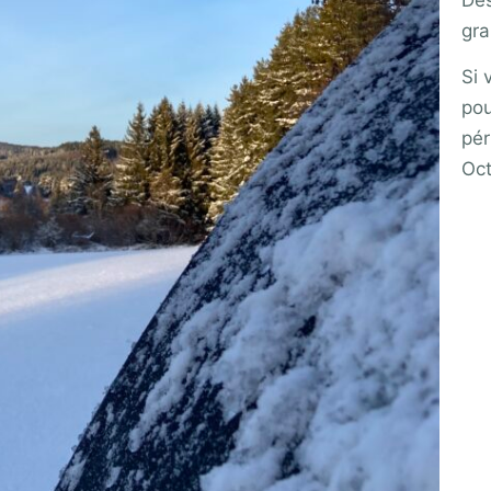
gra
Si 
pou
pér
Oct