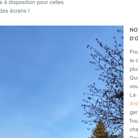
s à disposition pour celles
des écrans !
NO
D’
Pou
le 
plu
Qua
vou
La 
Ard
gar
fou
cha
Des