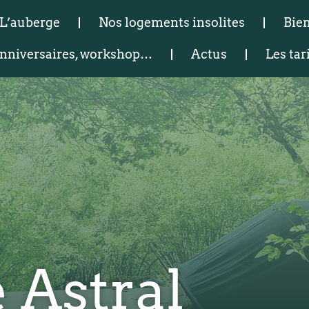
L’auberge
Nos logements insolites
Bien
 anniversaires, workshop…
Actus
Les tar
 Astral