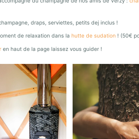
s accompagné du champagne de nos amis de Verzy :
cha
hampagne, draps, serviettes, petits dej inclus !
moment de relaxation dans la
hutte de sudation
! (50€ po
r
en haut de la page laissez vous guider !