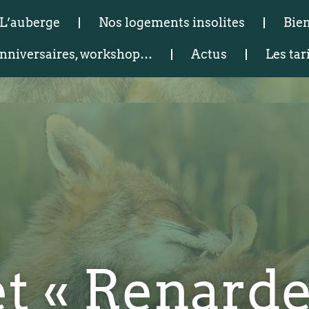
L’auberge
Nos logements insolites
Bien
 anniversaires, workshop…
Actus
Les tar
et « Renard