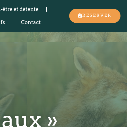
-être et détente
RESERVER
ifs
Contact
eaux »